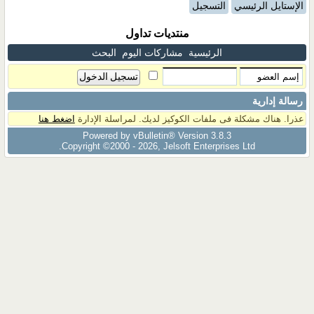
الإستايل الرئيسي
التسجيل
منتديات تداول
الرئيسية
مشاركات اليوم
البحث
رسالة إدارية
عذرا. هناك مشكلة فى ملفات الكوكيز لديك. لمراسلة الإدارة
اضغط هنا
Powered by vBulletin® Version 3.8.3
Copyright ©2000 - 2026, Jelsoft Enterprises Ltd.