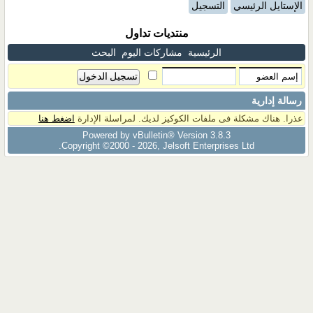
الإستايل الرئيسي
التسجيل
منتديات تداول
الرئيسية
مشاركات اليوم
البحث
رسالة إدارية
عذرا. هناك مشكلة فى ملفات الكوكيز لديك. لمراسلة الإدارة
اضغط هنا
Powered by vBulletin® Version 3.8.3
Copyright ©2000 - 2026, Jelsoft Enterprises Ltd.