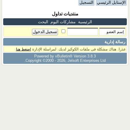
الإستايل الرئيسي
التسجيل
منتديات تداول
الرئيسية
مشاركات اليوم
البحث
رسالة إدارية
عذرا. هناك مشكلة فى ملفات الكوكيز لديك. لمراسلة الإدارة
اضغط هنا
Powered by vBulletin® Version 3.8.3
Copyright ©2000 - 2026, Jelsoft Enterprises Ltd.