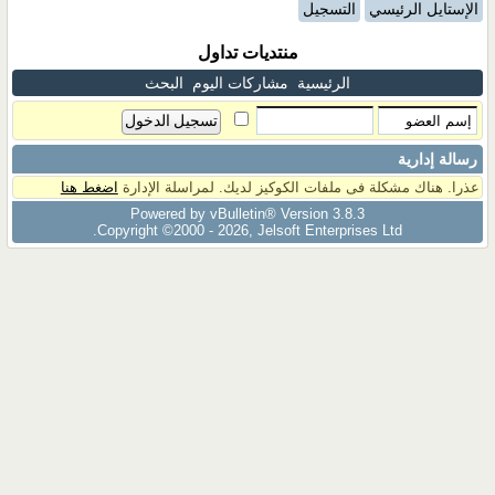
الإستايل الرئيسي
التسجيل
منتديات تداول
الرئيسية
مشاركات اليوم
البحث
رسالة إدارية
عذرا. هناك مشكلة فى ملفات الكوكيز لديك. لمراسلة الإدارة
اضغط هنا
Powered by vBulletin® Version 3.8.3
Copyright ©2000 - 2026, Jelsoft Enterprises Ltd.