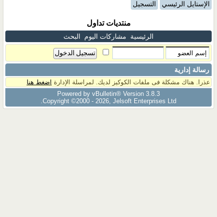
الإستايل الرئيسي
التسجيل
منتديات تداول
الرئيسية
مشاركات اليوم
البحث
رسالة إدارية
عذرا. هناك مشكلة فى ملفات الكوكيز لديك. لمراسلة الإدارة
اضغط هنا
Powered by vBulletin® Version 3.8.3
Copyright ©2000 - 2026, Jelsoft Enterprises Ltd.