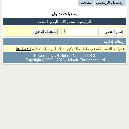
الإستايل الرئيسي
التسجيل
منتديات تداول
الرئيسية
مشاركات اليوم
البحث
رسالة إدارية
عذرا. هناك مشكلة فى ملفات الكوكيز لديك. لمراسلة الإدارة
اضغط هنا
Powered by vBulletin® Version 3.8.3
Copyright ©2000 - 2026, Jelsoft Enterprises Ltd.