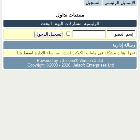
الإستايل الرئيسي
التسجيل
منتديات تداول
الرئيسية
مشاركات اليوم
البحث
رسالة إدارية
عذرا. هناك مشكلة فى ملفات الكوكيز لديك. لمراسلة الإدارة
اضغط هنا
Powered by vBulletin® Version 3.8.3
Copyright ©2000 - 2026, Jelsoft Enterprises Ltd.