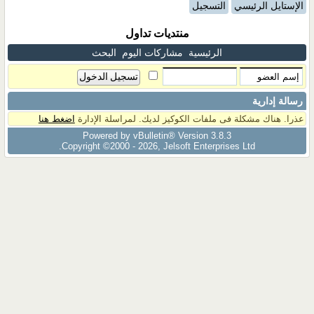
الإستايل الرئيسي
التسجيل
منتديات تداول
الرئيسية
مشاركات اليوم
البحث
رسالة إدارية
عذرا. هناك مشكلة فى ملفات الكوكيز لديك. لمراسلة الإدارة
اضغط هنا
Powered by vBulletin® Version 3.8.3
Copyright ©2000 - 2026, Jelsoft Enterprises Ltd.