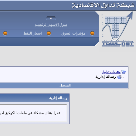
سوق الاسهم الرئيسية
مؤشرات السوق
اسعار النفط
منتديات تداول
رسالة إدارية
التسجيل
رسالة إدارية
عذرا. هناك مشكلة فى ملفات الكوكيز لديك