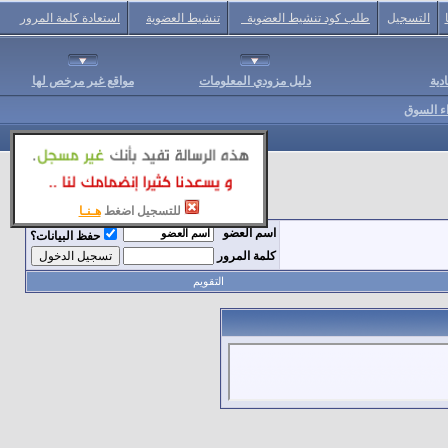
التسجيل
طلب كود تنشيط العضوية
تنشيط العضوية
استعادة كلمة المرور
دية
دليل مزودي المعلومات
مواقع غير مرخص لها
اء السوق
للتسجيل اضغط
هـنـا
اسم العضو
حفظ البيانات؟
كلمة المرور
التقويم