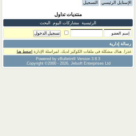
الإستايل الرئيسي
التسجيل
منتديات تداول
الرئيسية
مشاركات اليوم
البحث
رسالة إدارية
عذرا. هناك مشكلة فى ملفات الكوكيز لديك. لمراسلة الإدارة
اضغط هنا
Powered by vBulletin® Version 3.8.3
Copyright ©2000 - 2026, Jelsoft Enterprises Ltd.