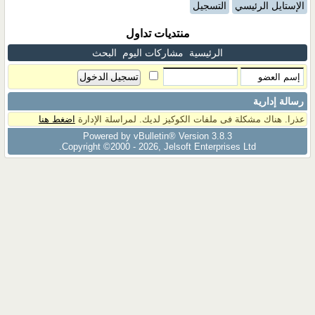
الإستايل الرئيسي
التسجيل
منتديات تداول
الرئيسية
مشاركات اليوم
البحث
رسالة إدارية
عذرا. هناك مشكلة فى ملفات الكوكيز لديك. لمراسلة الإدارة
اضغط هنا
Powered by vBulletin® Version 3.8.3
Copyright ©2000 - 2026, Jelsoft Enterprises Ltd.