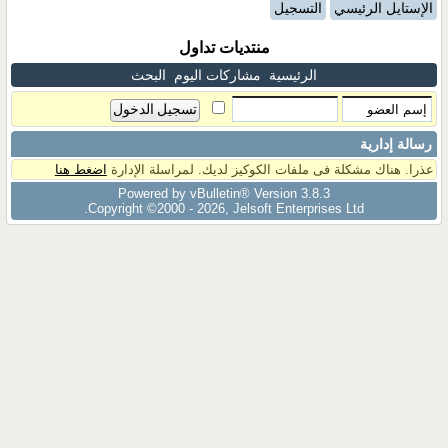
الإستايل الرئيسي
التسجيل
منتديات تداول
الرئيسية
مشاركات اليوم
البحث
رسالة إدارية
عذرا. هناك مشكلة فى ملفات الكوكيز لديك. لمراسلة الإدارة
اضغط هنا
Powered by vBulletin® Version 3.8.3
Copyright ©2000 - 2026, Jelsoft Enterprises Ltd.