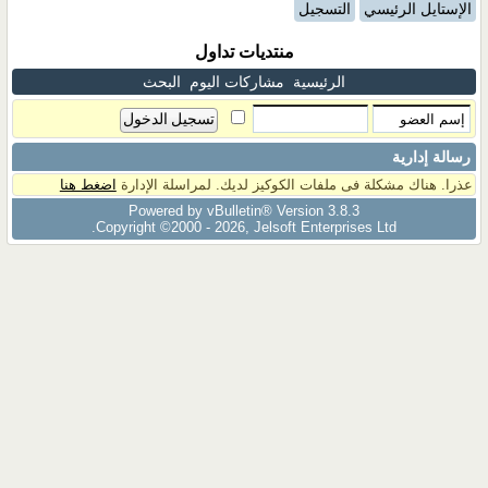
الإستايل الرئيسي
التسجيل
منتديات تداول
الرئيسية
مشاركات اليوم
البحث
رسالة إدارية
عذرا. هناك مشكلة فى ملفات الكوكيز لديك. لمراسلة الإدارة
اضغط هنا
Powered by vBulletin® Version 3.8.3
Copyright ©2000 - 2026, Jelsoft Enterprises Ltd.