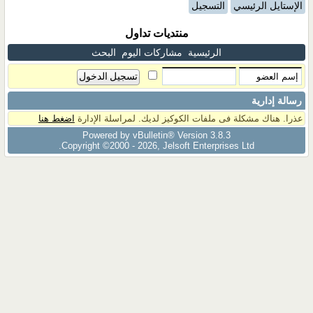
الإستايل الرئيسي
التسجيل
منتديات تداول
الرئيسية
مشاركات اليوم
البحث
رسالة إدارية
عذرا. هناك مشكلة فى ملفات الكوكيز لديك. لمراسلة الإدارة
اضغط هنا
Powered by vBulletin® Version 3.8.3
Copyright ©2000 - 2026, Jelsoft Enterprises Ltd.