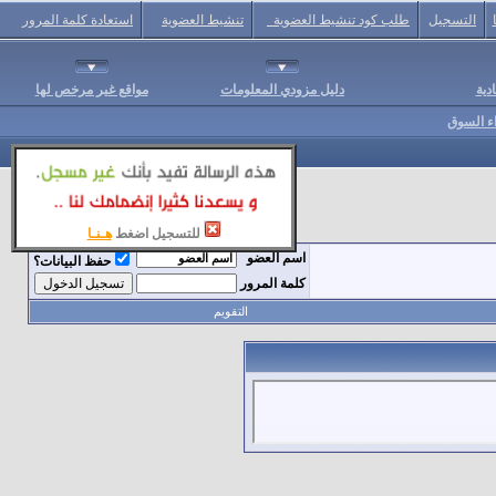
التسجيل
طلب كود تنشيط العضوية
تنشيط العضوية
استعادة كلمة المرور
دية
دليل مزودي المعلومات
مواقع غير مرخص لها
اء السوق
للتسجيل اضغط
هـنـا
اسم العضو
حفظ البيانات؟
كلمة المرور
التقويم