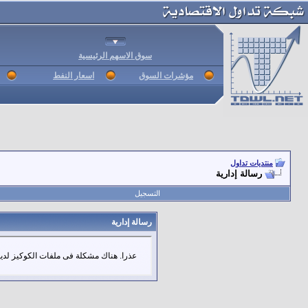
سوق الاسهم الرئيسية
مؤشرات السوق
اسعار النفط
منتديات تداول
رسالة إدارية
التسجيل
رسالة إدارية
عذرا. هناك مشكلة فى ملفات الكوكيز لديك