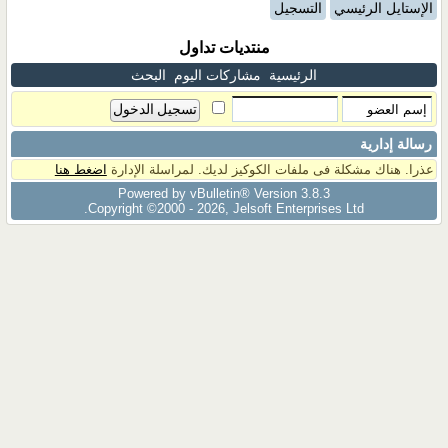
الإستايل الرئيسي
التسجيل
منتديات تداول
الرئيسية
مشاركات اليوم
البحث
رسالة إدارية
عذرا. هناك مشكلة فى ملفات الكوكيز لديك. لمراسلة الإدارة
اضغط هنا
Powered by vBulletin® Version 3.8.3
Copyright ©2000 - 2026, Jelsoft Enterprises Ltd.