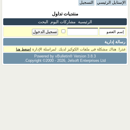
الإستايل الرئيسي
التسجيل
منتديات تداول
الرئيسية
مشاركات اليوم
البحث
رسالة إدارية
عذرا. هناك مشكلة فى ملفات الكوكيز لديك. لمراسلة الإدارة
اضغط هنا
Powered by vBulletin® Version 3.8.3
Copyright ©2000 - 2026, Jelsoft Enterprises Ltd.