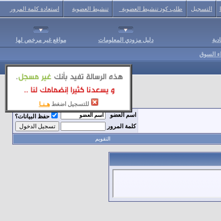
التسجيل
طلب كود تنشيط العضوية
تنشيط العضوية
استعادة كلمة المرور
دية
دليل مزودي المعلومات
مواقع غير مرخص لها
اء السوق
للتسجيل اضغط
هـنـا
اسم العضو
حفظ البيانات؟
كلمة المرور
التقويم