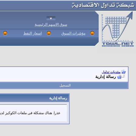
سوق الاسهم الرئيسية
مؤشرات السوق
اسعار النفط
منتديات تداول
رسالة إدارية
التسجيل
رسالة إدارية
عذرا. هناك مشكلة فى ملفات الكوكيز لديك