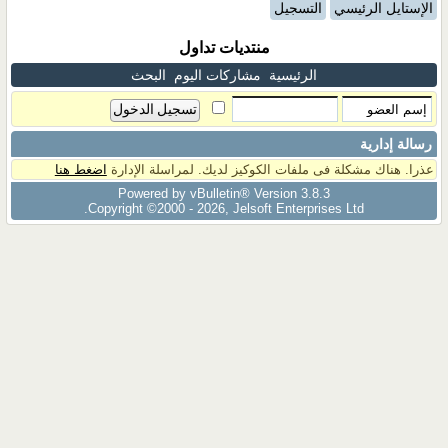
الإستايل الرئيسي
التسجيل
منتديات تداول
الرئيسية
مشاركات اليوم
البحث
رسالة إدارية
عذرا. هناك مشكلة فى ملفات الكوكيز لديك. لمراسلة الإدارة
اضغط هنا
Powered by vBulletin® Version 3.8.3
Copyright ©2000 - 2026, Jelsoft Enterprises Ltd.