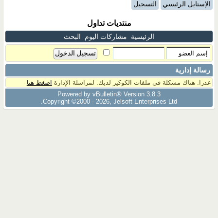
الإستايل الرئيسي
التسجيل
منتديات تداول
الرئيسية
مشاركات اليوم
البحث
رسالة إدارية
عذرا. هناك مشكلة فى ملفات الكوكيز لديك. لمراسلة الإدارة
اضغط هنا
Powered by vBulletin® Version 3.8.3
Copyright ©2000 - 2026, Jelsoft Enterprises Ltd.