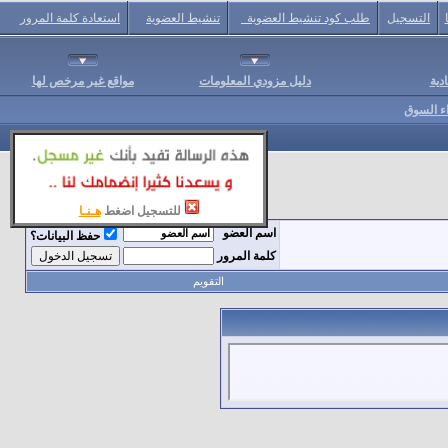
التسجيل
طلب كود تنشيط العضوية
تنشيط العضوية
استعادة كلمة المرور
دية
دليل مزودي المعلومات
مواقع غير مرخص لها
اء السوق
للتسجيل اضغط
هـنـا
اسم العضو
حفظ البيانات؟
كلمة المرور
التقويم