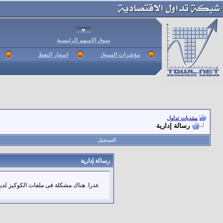
سوق الاسهم الرئيسية
مؤشرات السوق
اسعار النفط
منتديات تداول
رسالة إدارية
التسجيل
رسالة إدارية
عذرا. هناك مشكلة فى ملفات الكوكيز لديك