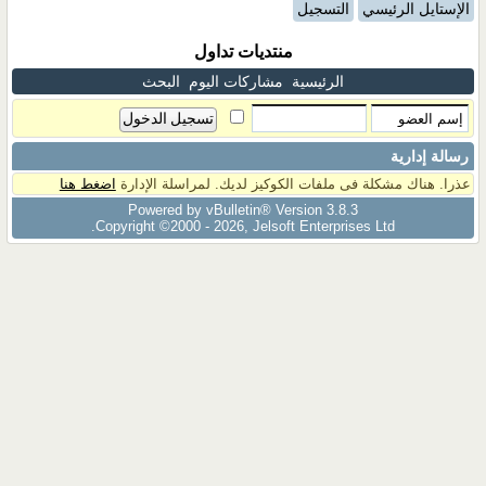
الإستايل الرئيسي
التسجيل
منتديات تداول
الرئيسية
مشاركات اليوم
البحث
رسالة إدارية
عذرا. هناك مشكلة فى ملفات الكوكيز لديك. لمراسلة الإدارة
اضغط هنا
Powered by vBulletin® Version 3.8.3
Copyright ©2000 - 2026, Jelsoft Enterprises Ltd.