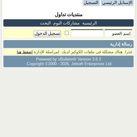
الإستايل الرئيسي
التسجيل
منتديات تداول
الرئيسية
مشاركات اليوم
البحث
رسالة إدارية
عذرا. هناك مشكلة فى ملفات الكوكيز لديك. لمراسلة الإدارة
اضغط هنا
Powered by vBulletin® Version 3.8.3
Copyright ©2000 - 2026, Jelsoft Enterprises Ltd.