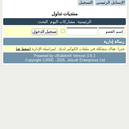
الإستايل الرئيسي
التسجيل
منتديات تداول
الرئيسية
مشاركات اليوم
البحث
رسالة إدارية
عذرا. هناك مشكلة فى ملفات الكوكيز لديك. لمراسلة الإدارة
اضغط هنا
Powered by vBulletin® Version 3.8.3
Copyright ©2000 - 2026, Jelsoft Enterprises Ltd.