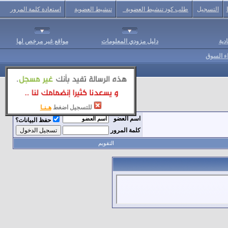
التسجيل
طلب كود تنشيط العضوية
تنشيط العضوية
استعادة كلمة المرور
دية
دليل مزودي المعلومات
مواقع غير مرخص لها
اء السوق
للتسجيل اضغط
هـنـا
اسم العضو
حفظ البيانات؟
كلمة المرور
التقويم