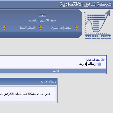
سوق الاسهم الرئيسية
مؤشرات السوق
اسعار النفط
منتديات تداول
رسالة إدارية
التسجيل
رسالة إدارية
عذرا. هناك مشكلة فى ملفات الكوكيز لديك