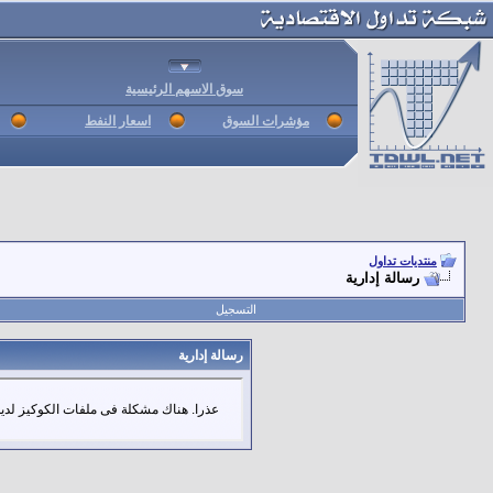
سوق الاسهم الرئيسية
مؤشرات السوق
اسعار النفط
منتديات تداول
رسالة إدارية
التسجيل
رسالة إدارية
عذرا. هناك مشكلة فى ملفات الكوكيز لديك