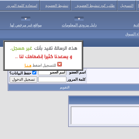
التسجيل
طلب كود تنشيط العضوية
تنشيط العضوية
استعادة كلمة المرور
دية
دليل مزودي المعلومات
مواقع غير مرخص لها
اء السوق
للتسجيل اضغط
هـنـا
اسم العضو
حفظ البيانات؟
كلمة المرور
التقويم