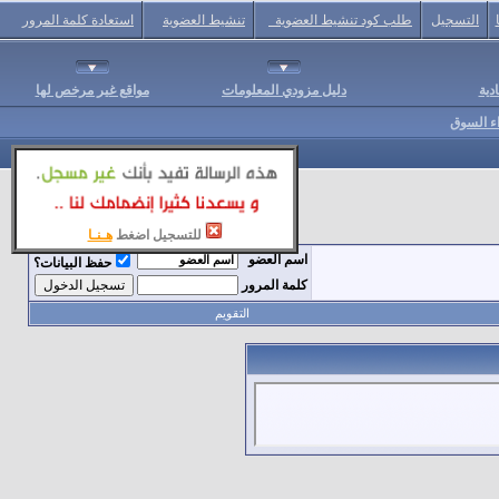
التسجيل
طلب كود تنشيط العضوية
تنشيط العضوية
استعادة كلمة المرور
دية
دليل مزودي المعلومات
مواقع غير مرخص لها
اء السوق
للتسجيل اضغط
هـنـا
اسم العضو
حفظ البيانات؟
كلمة المرور
التقويم