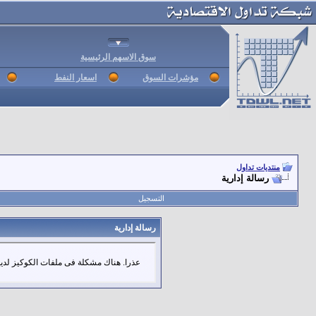
سوق الاسهم الرئيسية
مؤشرات السوق
اسعار النفط
منتديات تداول
رسالة إدارية
التسجيل
رسالة إدارية
عذرا. هناك مشكلة فى ملفات الكوكيز لديك