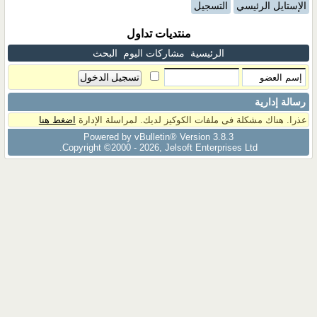
الإستايل الرئيسي
التسجيل
منتديات تداول
الرئيسية
مشاركات اليوم
البحث
رسالة إدارية
عذرا. هناك مشكلة فى ملفات الكوكيز لديك. لمراسلة الإدارة
اضغط هنا
Powered by vBulletin® Version 3.8.3
Copyright ©2000 - 2026, Jelsoft Enterprises Ltd.