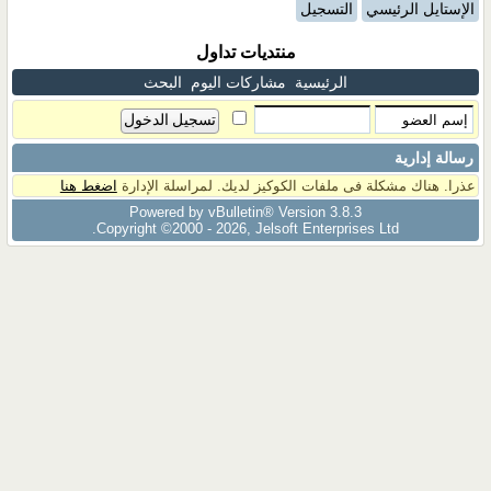
الإستايل الرئيسي
التسجيل
منتديات تداول
الرئيسية
مشاركات اليوم
البحث
رسالة إدارية
عذرا. هناك مشكلة فى ملفات الكوكيز لديك. لمراسلة الإدارة
اضغط هنا
Powered by vBulletin® Version 3.8.3
Copyright ©2000 - 2026, Jelsoft Enterprises Ltd.