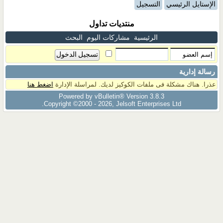
الإستايل الرئيسي
التسجيل
منتديات تداول
الرئيسية
مشاركات اليوم
البحث
رسالة إدارية
عذرا. هناك مشكلة فى ملفات الكوكيز لديك. لمراسلة الإدارة
اضغط هنا
Powered by vBulletin® Version 3.8.3
Copyright ©2000 - 2026, Jelsoft Enterprises Ltd.