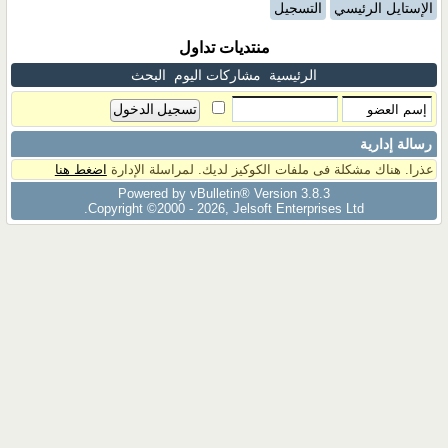
الإستايل الرئيسي
التسجيل
منتديات تداول
الرئيسية
مشاركات اليوم
البحث
رسالة إدارية
عذرا. هناك مشكلة فى ملفات الكوكيز لديك. لمراسلة الإدارة
اضغط هنا
Powered by vBulletin® Version 3.8.3
Copyright ©2000 - 2026, Jelsoft Enterprises Ltd.