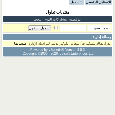
الإستايل الرئيسي
التسجيل
منتديات تداول
الرئيسية
مشاركات اليوم
البحث
رسالة إدارية
عذرا. هناك مشكلة فى ملفات الكوكيز لديك. لمراسلة الإدارة
اضغط هنا
Powered by vBulletin® Version 3.8.3
Copyright ©2000 - 2026, Jelsoft Enterprises Ltd.