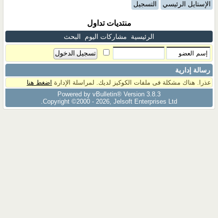
الإستايل الرئيسي
التسجيل
منتديات تداول
الرئيسية
مشاركات اليوم
البحث
رسالة إدارية
عذرا. هناك مشكلة فى ملفات الكوكيز لديك. لمراسلة الإدارة
اضغط هنا
Powered by vBulletin® Version 3.8.3
Copyright ©2000 - 2026, Jelsoft Enterprises Ltd.