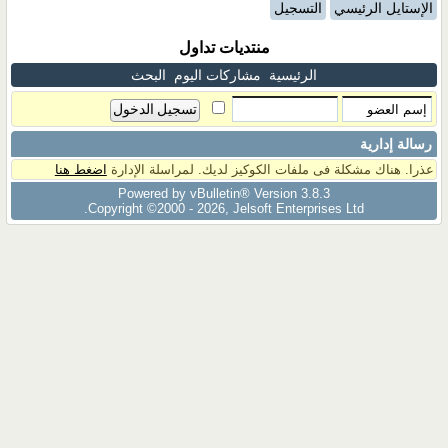
الإستايل الرئيسي
التسجيل
منتديات تداول
الرئيسية
مشاركات اليوم
البحث
رسالة إدارية
عذرا. هناك مشكلة فى ملفات الكوكيز لديك. لمراسلة الإدارة
اضغط هنا
Powered by vBulletin® Version 3.8.3
Copyright ©2000 - 2026, Jelsoft Enterprises Ltd.