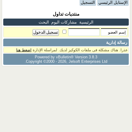
الإستايل الرئيسي
التسجيل
منتديات تداول
الرئيسية
مشاركات اليوم
البحث
رسالة إدارية
عذرا. هناك مشكلة فى ملفات الكوكيز لديك. لمراسلة الإدارة
اضغط هنا
Powered by vBulletin® Version 3.8.3
Copyright ©2000 - 2026, Jelsoft Enterprises Ltd.