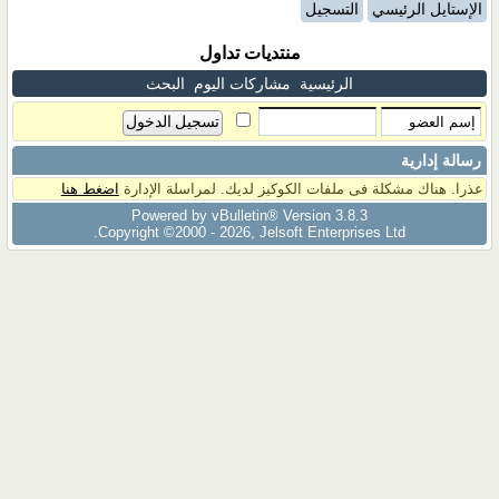
الإستايل الرئيسي
التسجيل
منتديات تداول
الرئيسية
مشاركات اليوم
البحث
رسالة إدارية
عذرا. هناك مشكلة فى ملفات الكوكيز لديك. لمراسلة الإدارة
اضغط هنا
Powered by vBulletin® Version 3.8.3
Copyright ©2000 - 2026, Jelsoft Enterprises Ltd.