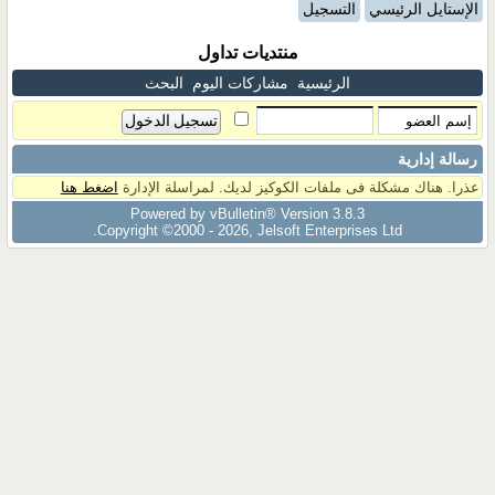
الإستايل الرئيسي
التسجيل
منتديات تداول
الرئيسية
مشاركات اليوم
البحث
رسالة إدارية
عذرا. هناك مشكلة فى ملفات الكوكيز لديك. لمراسلة الإدارة
اضغط هنا
Powered by vBulletin® Version 3.8.3
Copyright ©2000 - 2026, Jelsoft Enterprises Ltd.