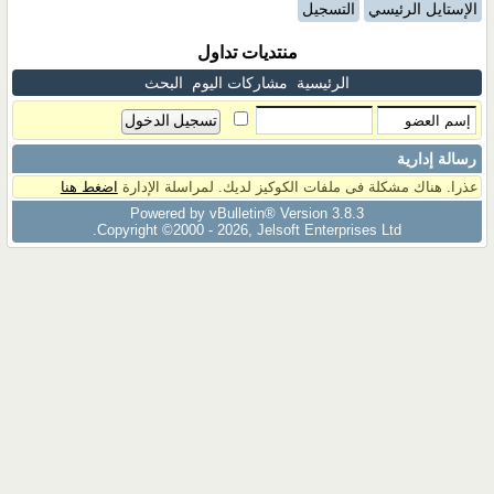
الإستايل الرئيسي
التسجيل
منتديات تداول
الرئيسية
مشاركات اليوم
البحث
رسالة إدارية
عذرا. هناك مشكلة فى ملفات الكوكيز لديك. لمراسلة الإدارة
اضغط هنا
Powered by vBulletin® Version 3.8.3
Copyright ©2000 - 2026, Jelsoft Enterprises Ltd.