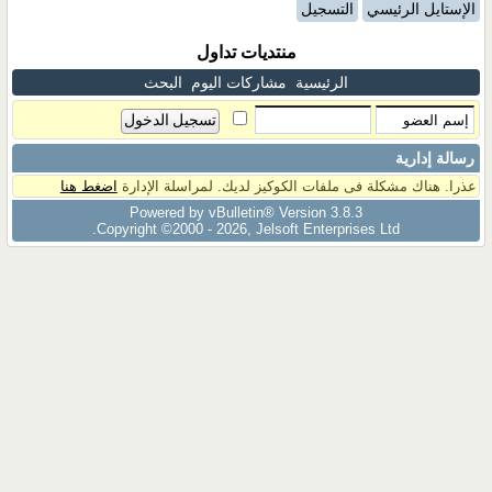
الإستايل الرئيسي
التسجيل
منتديات تداول
الرئيسية
مشاركات اليوم
البحث
رسالة إدارية
عذرا. هناك مشكلة فى ملفات الكوكيز لديك. لمراسلة الإدارة
اضغط هنا
Powered by vBulletin® Version 3.8.3
Copyright ©2000 - 2026, Jelsoft Enterprises Ltd.