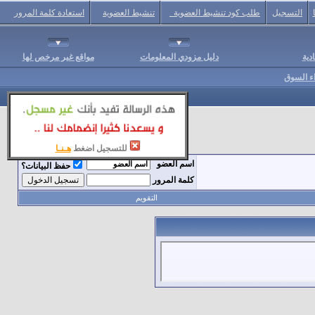
التسجيل
طلب كود تنشيط العضوية
تنشيط العضوية
استعادة كلمة المرور
دية
دليل مزودي المعلومات
مواقع غير مرخص لها
اء السوق
للتسجيل اضغط
هـنـا
اسم العضو
حفظ البيانات؟
كلمة المرور
التقويم