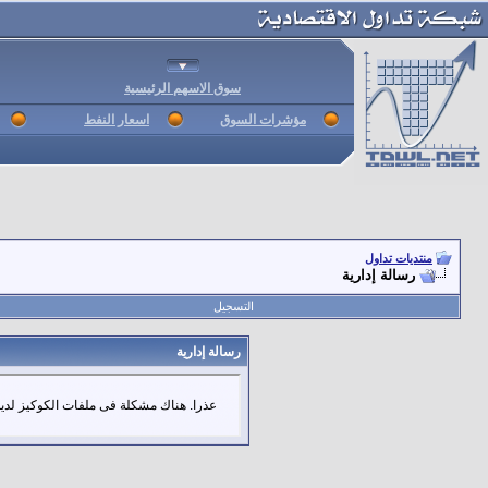
سوق الاسهم الرئيسية
مؤشرات السوق
اسعار النفط
منتديات تداول
رسالة إدارية
التسجيل
رسالة إدارية
عذرا. هناك مشكلة فى ملفات الكوكيز لديك