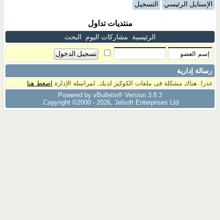
الإستايل الرئيسي
التسجيل
منتديات تداول
الرئيسية
مشاركات اليوم
البحث
رسالة إدارية
عذرا. هناك مشكلة فى ملفات الكوكيز لديك. لمراسلة الإدارة
اضغط هنا
Powered by vBulletin® Version 3.8.3
Copyright ©2000 - 2026, Jelsoft Enterprises Ltd.