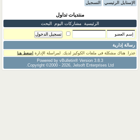
الإستايل الرئيسي
التسجيل
منتديات تداول
الرئيسية
مشاركات اليوم
البحث
رسالة إدارية
عذرا. هناك مشكلة فى ملفات الكوكيز لديك. لمراسلة الإدارة
اضغط هنا
Powered by vBulletin® Version 3.8.3
Copyright ©2000 - 2026, Jelsoft Enterprises Ltd.