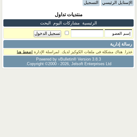
الإستايل الرئيسي
التسجيل
منتديات تداول
الرئيسية
مشاركات اليوم
البحث
رسالة إدارية
عذرا. هناك مشكلة فى ملفات الكوكيز لديك. لمراسلة الإدارة
اضغط هنا
Powered by vBulletin® Version 3.8.3
Copyright ©2000 - 2026, Jelsoft Enterprises Ltd.