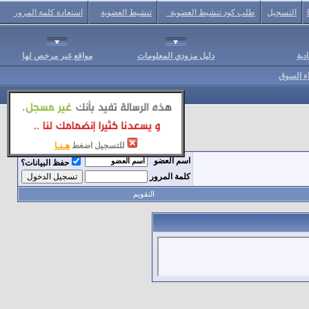
التسجيل
طلب كود تنشيط العضوية
تنشيط العضوية
استعادة كلمة المرور
دية
دليل مزودي المعلومات
مواقع غير مرخص لها
اء السوق
للتسجيل اضغط
هـنـا
اسم العضو
حفظ البيانات؟
كلمة المرور
التقويم