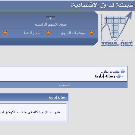
سوق الاسهم الرئيسية
مؤشرات السوق
اسعار النفط
منتديات تداول
رسالة إدارية
التسجيل
رسالة إدارية
عذرا. هناك مشكلة فى ملفات الكوكيز لديك