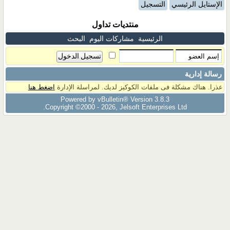
الإستايل الرئيسي
التسجيل
منتديات تداول
الرئيسية
مشاركات اليوم
البحث
رسالة إدارية
عذرا. هناك مشكلة فى ملفات الكوكيز لديك. لمراسلة الإدارة
اضغط هنا
Powered by vBulletin® Version 3.8.3
Copyright ©2000 - 2026, Jelsoft Enterprises Ltd.