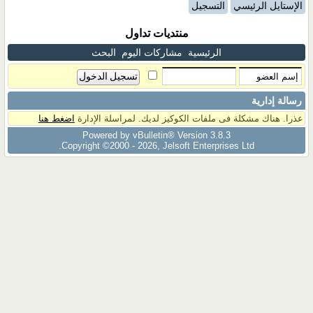
الإستايل الرئيسي
التسجيل
منتديات تداول
الرئيسية
مشاركات اليوم
البحث
رسالة إدارية
عذرا. هناك مشكلة فى ملفات الكوكيز لديك. لمراسلة الإدارة
اضغط هنا
Powered by vBulletin® Version 3.8.3
Copyright ©2000 - 2026, Jelsoft Enterprises Ltd.