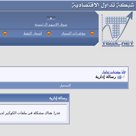
سوق الاسهم الرئيسية
مؤشرات السوق
اسعار النفط
منتديات تداول
رسالة إدارية
التسجيل
رسالة إدارية
عذرا. هناك مشكلة فى ملفات الكوكيز لديك