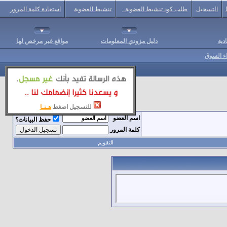
التسجيل
طلب كود تنشيط العضوية
تنشيط العضوية
استعادة كلمة المرور
دية
دليل مزودي المعلومات
مواقع غير مرخص لها
اء السوق
للتسجيل اضغط
هـنـا
اسم العضو
حفظ البيانات؟
كلمة المرور
التقويم