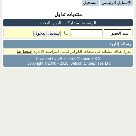
الإستايل الرئيسي
التسجيل
منتديات تداول
الرئيسية
مشاركات اليوم
البحث
رسالة إدارية
عذرا. هناك مشكلة فى ملفات الكوكيز لديك. لمراسلة الإدارة
اضغط هنا
Powered by vBulletin® Version 3.8.3
Copyright ©2000 - 2026, Jelsoft Enterprises Ltd.