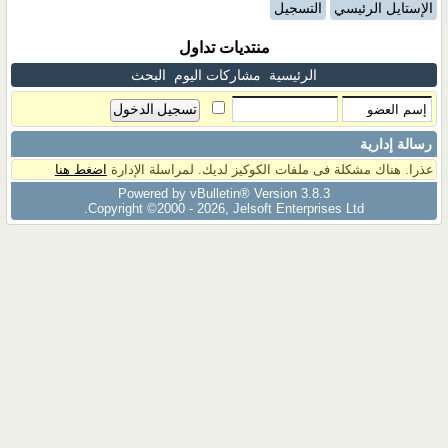
الإستايل الرئيسي
التسجيل
منتديات تداول
الرئيسية
مشاركات اليوم
البحث
رسالة إدارية
عذرا. هناك مشكلة فى ملفات الكوكيز لديك. لمراسلة الإدارة
اضغط هنا
Powered by vBulletin® Version 3.8.3
Copyright ©2000 - 2026, Jelsoft Enterprises Ltd.