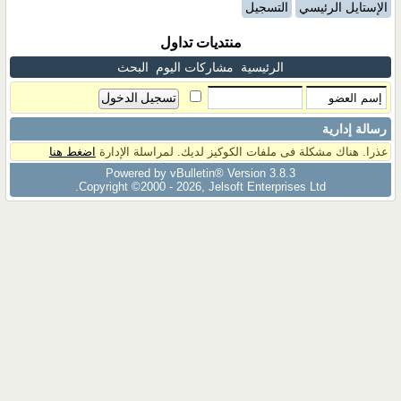
الإستايل الرئيسي
التسجيل
منتديات تداول
الرئيسية
مشاركات اليوم
البحث
رسالة إدارية
عذرا. هناك مشكلة فى ملفات الكوكيز لديك. لمراسلة الإدارة
اضغط هنا
Powered by vBulletin® Version 3.8.3
Copyright ©2000 - 2026, Jelsoft Enterprises Ltd.